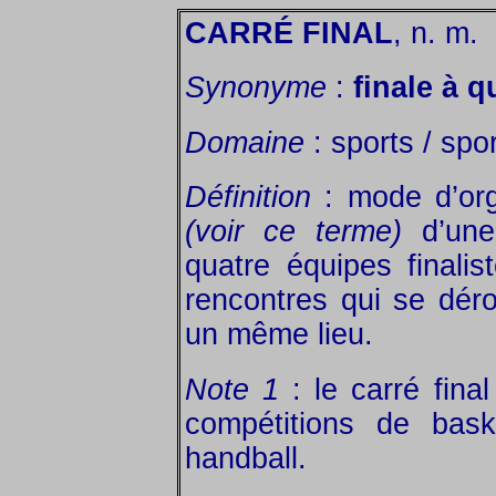
CARRÉ FINAL
, n. m.
Synonyme
:
finale à q
Domaine
: sports / spor
Définition
: mode d’org
(voir ce terme)
d’une 
quatre équipes finali
rencontres qui se dér
un même lieu.
Note 1
: le carré fina
compétitions de baske
handball.