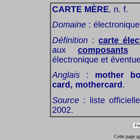
CARTE MÈRE
, n. f.
Domaine
: électroniqu
Définition
:
carte éle
aux
composants
pr
électronique et éventu
Anglais
:
mother bo
card, mothercard
.
Source
: liste officie
2002.
Cette page app