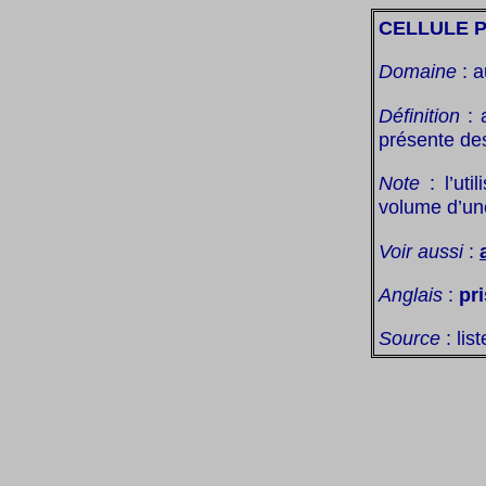
CELLULE 
Domaine
: a
Définition
: 
présente des
Note
: l’uti
volume d’une
Voir aussi
:
Anglais
:
pri
Source
: lis