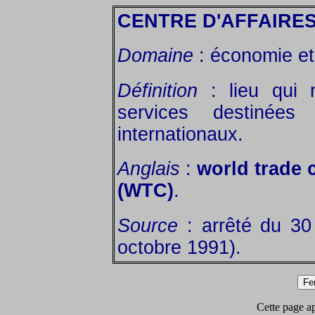
CENTRE D'AFFAIRE
Domaine
: économie et 
Définition
: lieu qui 
services destinées
internationaux.
Anglais
:
world trade 
(WTC)
.
Source
: arrêté du 30
octobre 1991).
Cette page app