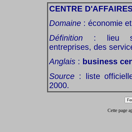
CENTRE D'AFFAIRE
Domaine
: économie et 
Définition
: lieu spé
entreprises, des servic
Anglais
:
business cen
Source
: liste officie
2000.
Cette page app