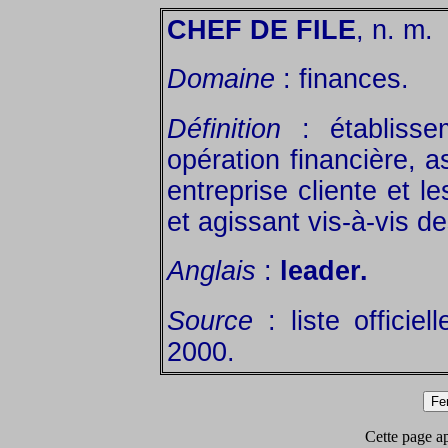
CHEF DE FILE
, n. m.
Domaine
: finances.
Définition
: établisse
opération financière, a
entreprise cliente et l
et agissant vis-à-vis de
Anglais
:
leader.
Source
: liste officie
2000.
Cette page app