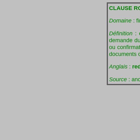
CLAUSE R
Domaine
: f
Définition
: 
demande du d
ou confirmat
documents o
Anglais
:
re
Source
: anc