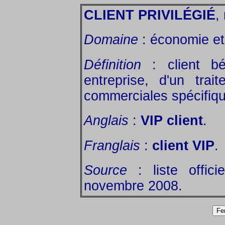
CLIENT PRIVILÉGIÉ
,
Domaine
: économie et 
Définition
: client bé
entreprise, d'un trai
commerciales spécifiq
Anglais
:
VIP client
.
Franglais
:
client VIP
.
Source
: liste offic
novembre 2008.