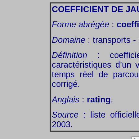
COEFFICIENT DE J
Forme abrégée
:
coeff
Domaine
: transports - 
Définition
: coeffici
caractéristiques d’un v
temps réel de parcou
corrigé.
Anglais
:
rating
.
Source
: liste officie
2003.