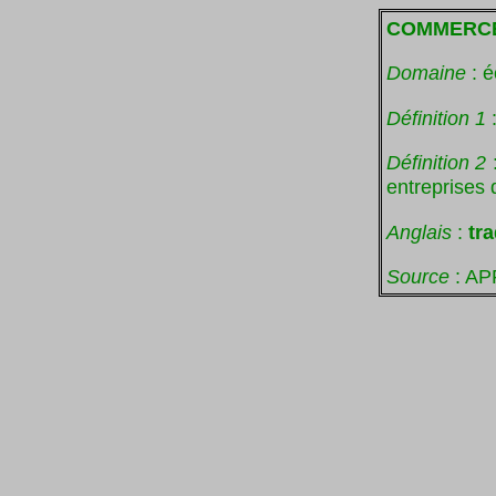
COMMERC
Domaine
: é
Définition 1
:
Définition 2
:
entreprises 
Anglais
:
tr
Source
: AP