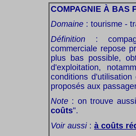
COMPAGNIE À BAS 
Domaine
: tourisme - tr
Définition
: compagni
commerciale repose pri
plus bas possible, ob
d'exploitation, nota
conditions d'utilisatio
proposés aux passager
Note
: on trouve aussi
coûts
".
Voir aussi
:
à coûts ré