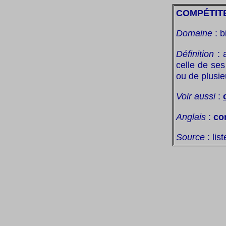
COMPÉTIT
Domaine
: b
Définition
: 
celle de ses
ou de plusie
Voir aussi
:
Anglais
:
co
Source
: lis