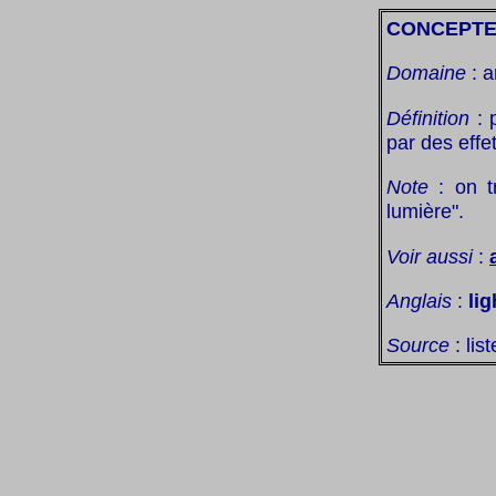
CONCEPTE
Domaine
: a
Définition
: 
par des effe
Note
: on tr
lumière".
Voir aussi
:
Anglais
:
lig
Source
: lis