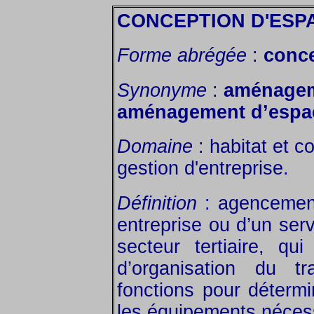
CONCEPTION D'ESP
Forme abrégée
:
conce
Synonyme
:
aménageme
aménagement d’espa
Domaine
: habitat et c
gestion d'entreprise.
Définition
: agencement
entreprise ou d’un ser
secteur tertiaire, q
d’organisation du tr
fonctions pour détermin
les équipements néces