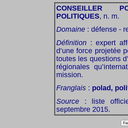
CONSEILLER 
POLITIQUES
, n. m.
Domaine
: défense - r
Définition
: expert af
d’une force projetée p
toutes les questions d’
régionales qu’intern
mission.
Franglais
:
polad, poli
Source
: liste offic
septembre 2015.