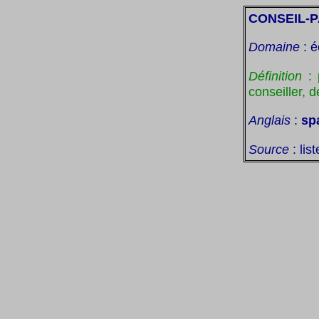
CONSEIL-
Domaine
: é
Définition
: 
conseiller, d
Anglais
:
sp
Source
: lis