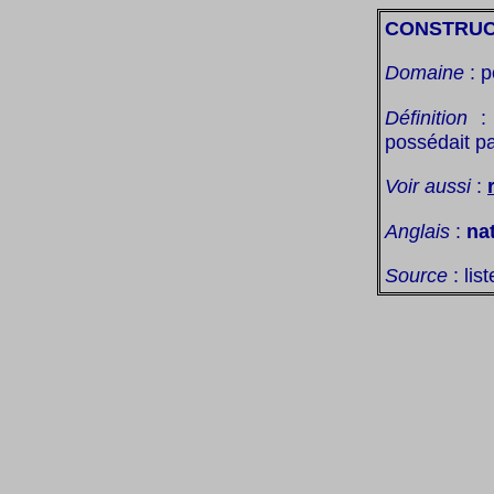
CONSTRUCT
Domaine
: p
Définition
: 
possédait pa
Voir aussi
:
Anglais
:
nat
Source
: lis