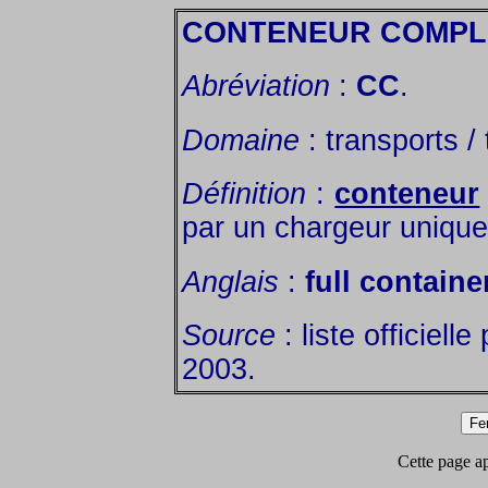
CONTENEUR COMPL
Abréviation
:
CC
.
Domaine
: transports /
Définition
:
conteneur
par un chargeur unique
Anglais
:
full containe
Source
: liste officiell
2003.
Cette page app