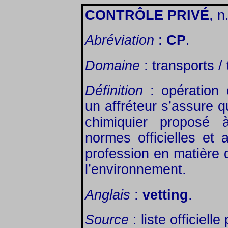
CONTRÔLE PRIVÉ
, n
Abréviation
:
CP
.
Domaine
: transports /
Définition
: opération d
un affréteur s’assure q
chimiquier proposé à
normes officielles et 
profession en matière d
l’environnement.
Anglais
:
vetting
.
Source
: liste officiell