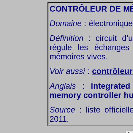
CONTRÔLEUR DE M
Domaine
: électronique
Définition
: circuit d’
régule les échanges 
mémoires vives.
Voir aussi
:
contrôleur
Anglais
:
integrate
memory controller hu
Source
: liste officiel
2011.