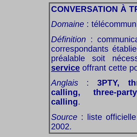
CONVERSATION À T
Domaine
: télécommuni
Définition
: communicat
correspondants établi
préalable soit néce
service
offrant cette po
Anglais
:
3PTY, thr
calling, three-par
calling
.
Source
: liste officiel
2002.