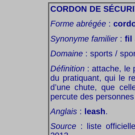
CORDON DE SÉCURI
Forme abrégée
:
cord
Synonyme familier
:
fil
Domaine
: sports / spor
Définition
: attache, le 
du pratiquant, qui le r
d’une chute, que celle
percute des personnes 
Anglais
:
leash
.
Source
: liste officie