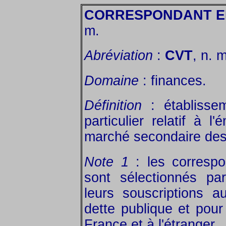
CORRESPONDANT E
m.
Abréviation
:
CVT
, n. m
Domaine
: finances.
Définition
: établisse
particulier relatif à 
marché secondaire des 
Note 1
: les correspo
sont sélectionnés par
leurs souscriptions a
dette publique et pour
France et à l'étranger.