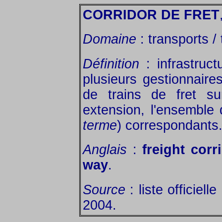
CORRIDOR DE FRET
Domaine
: transports / 
Définition
: infrastruc
plusieurs gestionnaires
de trains de fret su
extension, l'ensemble
terme
) correspondants
Anglais
:
freight corr
way
.
Source
: liste officiel
2004.