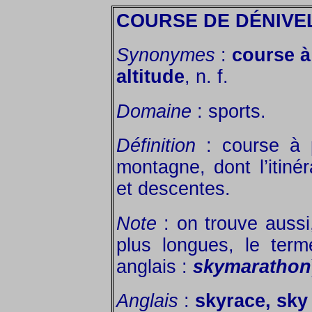
COURSE DE DÉNIVE
Synonymes
:
course à
altitude
, n. f.
Domaine
: sports.
Définition
: course à p
montagne, dont l’itiné
et descentes.
Note
: on trouve aussi
plus longues, le term
anglais :
skymarathon
Anglais
:
skyrace, sky