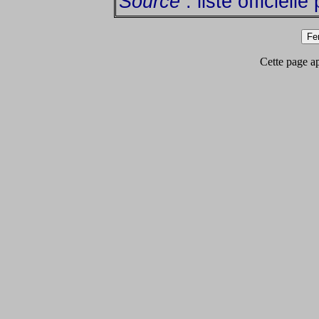
Source
: liste officiell
Cette page app