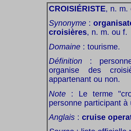
CROISIÉRISTE
, n. m. 
Synonyme
:
organisa
croisières
, n. m. ou f.
Domaine
: tourisme.
Définition
: personne
organise des crois
appartenant ou non.
Note
: Le terme "croi
personne participant à 
Anglais
:
cruise opera