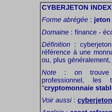
CYBERJETON INDEX
Forme abrégée
:
jeton
Domaine
: finance - é
Définition
: cyberjeton
référence à une monna
ou, plus généralement, à
Note
: on trouve 
professionnel, les
"
cryptomonnaie stabl
Voir aussi
:
cyberjeto