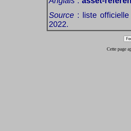
Anglais
:
asset-refere
Source
: liste officiel
2022.
Cette page app