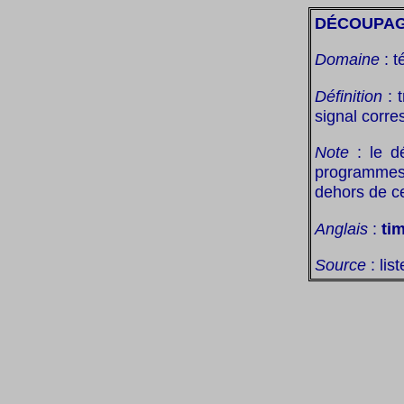
DÉCOUPAG
Domaine
: t
Définition
: 
signal corre
Note
: le d
programmes 
dehors de c
Anglais
:
tim
Source
: lis