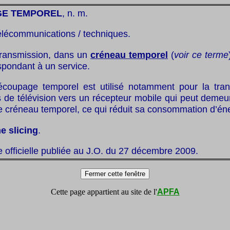
E TEMPOREL
, n. m.
élécommunications / techniques.
transmission, dans un
créneau temporel
(
voir ce terme
spondant à un service.
écoupage temporel est utilisé notamment pour la tra
de télévision vers un récepteur mobile qui peut demeure
e créneau temporel, ce qui réduit sa consommation d’éne
e slicing
.
te officielle publiée au J.O. du 27 décembre 2009.
Cette page appartient au site de l'
APFA