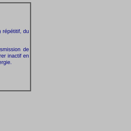
) répétitif, du
nsmission de
r inactif en
rgie.