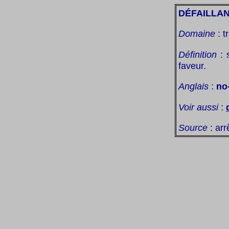
DÉFAILLA
Domaine
: t
Définition
: 
faveur.
Anglais
:
no
Voir aussi
:
Source
: arr