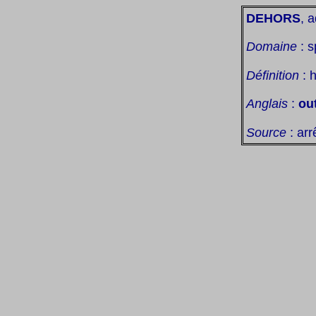
DEHORS
, a
Domaine
: s
Définition
: 
Anglais
:
ou
Source
: arr