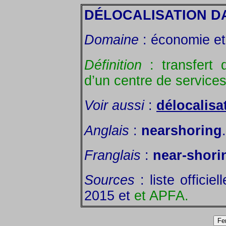
DÉLOCALISATION D
Domaine
: économie et 
Définition
: transfert 
d’un centre de service
Voir aussi
:
délocalisa
Anglais
:
nearshoring
.
Franglais
:
near-shori
Sources
: liste officie
2015 et
et APFA.