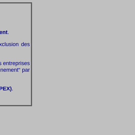
ent
.
exclusion des
es entreprises
onnement" par
OPEX)
.