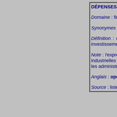
DÉPENSES 
Domaine
: f
Synonymes
Définition
: 
investissem
Note
: l'expr
industrielle
les administ
Anglais
:
op
Source
: lis