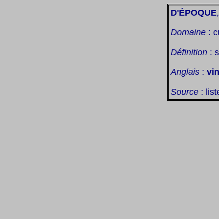
D'ÉPOQUE
Domaine
: c
Définition
: s
Anglais
:
vi
Source
: lis