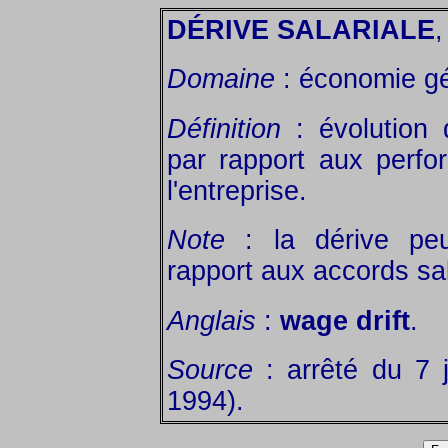
DÉRIVE SALARIALE
,
Domaine
: économie gé
Définition
: évolution 
par rapport aux perf
l'entreprise.
Note
: la dérive peu
rapport aux accords sal
Anglais
:
wage drift
.
Source
: arrêté du 7 ju
1994).