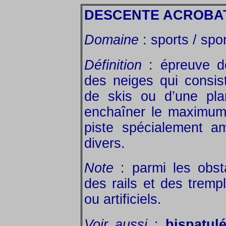
DESCENTE ACROBA
Domaine
: sports / spor
Définition
: épreuve de
des neiges qui consis
de skis ou d’une pla
enchaîner le maximum 
piste spécialement a
divers.
Note
: parmi les obs
des rails et des trempl
ou artificiels.
Voir aussi
:
bispatul