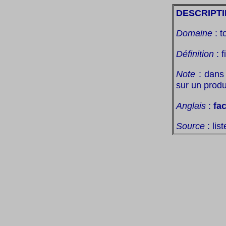
DESCRIPTI
Domaine
: t
Définition
: 
Note
: dans 
sur un produ
Anglais
:
fa
Source
: lis