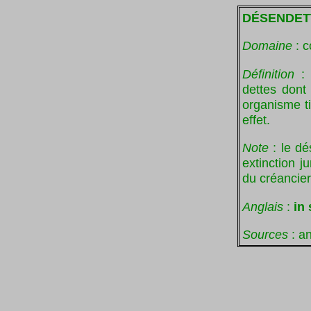
DÉSENDET
Domaine
: c
Définition
: 
dettes dont 
organisme ti
effet.
Note
: le dé
extinction j
du créancier
Anglais
:
in
Sources
: an