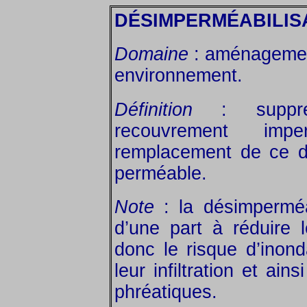
DÉSIMPERMÉABILIS
Domaine
: aménagemen
environnement.
Définition
: suppre
recouvrement im
remplacement de ce de
perméable.
Note
: la désimperméab
d’une part à réduire 
donc le risque d’inonda
leur infiltration et ai
phréatiques.