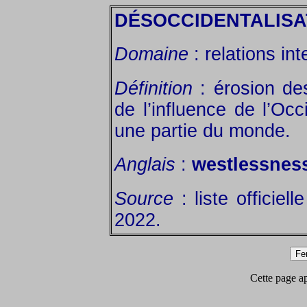
DÉSOCCIDENTALISA
Domaine
: relations int
Définition
: érosion de
de l’influence de l’O
une partie du monde.
Anglais
:
westlessnes
Source
: liste officiell
2022.
Cette page app