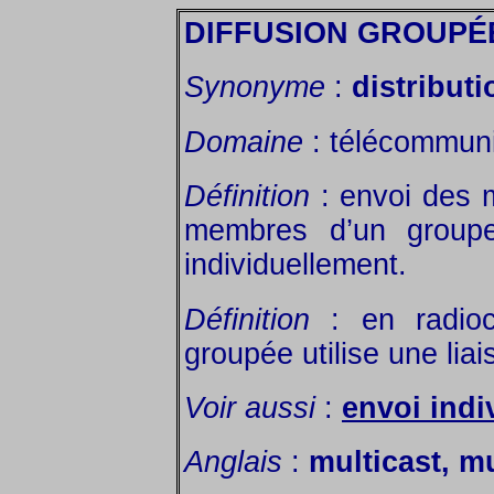
DIFFUSION GROUPÉ
Synonyme
:
distributi
Domaine
: télécommunic
Définition
: envoi des 
membres d’un groupe 
individuellement.
Définition
: en radioc
groupée utilise une liai
Voir aussi
:
envoi indi
Anglais
:
multicast, m