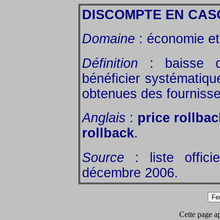
DISCOMPTE EN CA
Domaine
: économie et 
Définition
: baisse de
bénéficier systématiqu
obtenues des fournisse
Anglais
:
price rollbac
rollback
.
Source
: liste offic
décembre 2006.
Cette page app