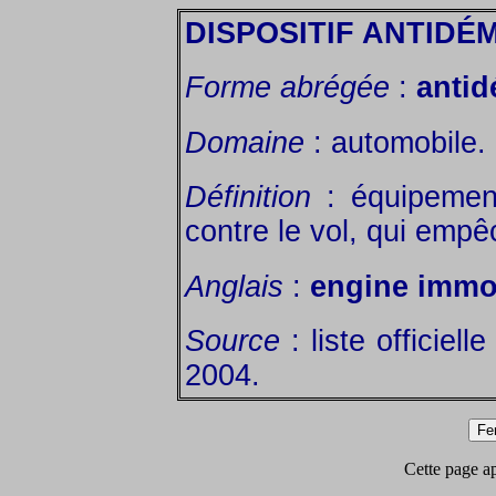
DISPOSITIF ANTID
Forme abrégée
:
anti
Domaine
: automobile.
Définition
: équipement
contre le vol, qui emp
Anglais
:
engine immob
Source
: liste officiell
2004.
Cette page app