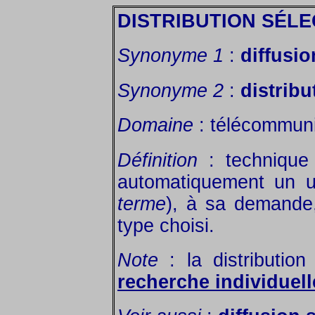
DISTRIBUTION SÉLE
Synonyme 1
:
diffusio
Synonyme 2
:
distrib
Domaine
: télécommuni
Définition
: technique u
automatiquement un ut
terme
), à sa demande
type choisi.
Note
: la distribution
recherche individuell