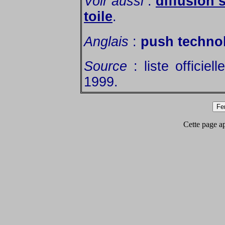
Voir aussi
:
diffusion 
toile
.
Anglais
:
push techno
Source
: liste officie
1999.
Cette page app