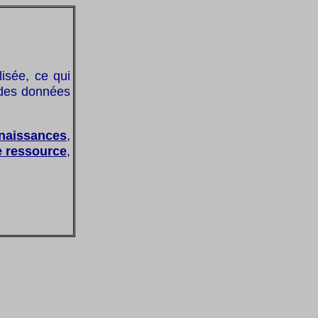
lisée, ce qui
c des données
naissances
,
de ressource
,