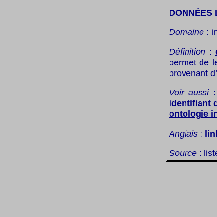
DONNÉES 
Domaine
: i
Définition
:
permet de le
provenant d’
Voir aussi
identifiant
ontologie i
Anglais
:
li
Source
: lis