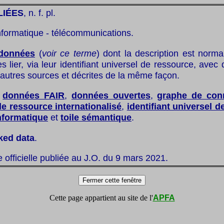
LIÉES
, n. f. pl.
nformatique - télécommunications.
données
(
voir ce terme
) dont la description est norma
s lier, via leur identifiant universel de ressource, ave
autres sources et décrites de la même façon.
:
données FAIR
,
données ouvertes
,
graphe de con
 de ressource internationalisé
,
identifiant universel 
nformatique
et
toile sémantique
.
nked data
.
te officielle publiée au J.O. du 9 mars 2021.
Cette page appartient au site de l'
APFA