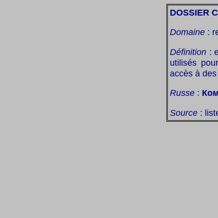
DOSSIER 
Domaine
: r
Définition
: 
utilisés po
accès à des 
Russe
:
Ком
Source
: lis