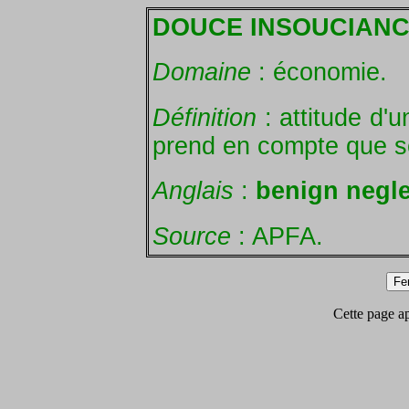
DOUCE INSOUCIAN
Domaine
: économie.
Définition
: attitude d'
prend en compte que se
Anglais
:
benign negle
Source
: APFA.
Cette page app