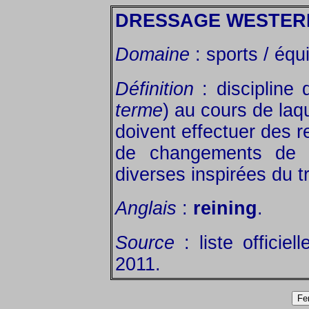
DRESSAGE WESTER
Domaine
: sports / équi
Définition
: discipline d
terme
) au cours de laq
doivent effectuer des 
de changements de pi
diverses inspirées du t
Anglais
:
reining
.
Source
: liste officiel
2011.