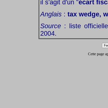
il s'agit d'un "
écart fisc
Anglais
:
tax wedge, 
Source
: liste officie
2004.
Cette page app