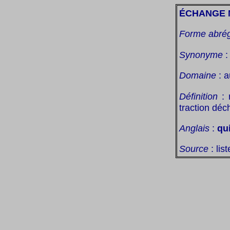
ÉCHANGE 
Forme abré
Synonyme
Domaine
: a
Définition
: 
traction déc
Anglais
:
qu
Source
: lis