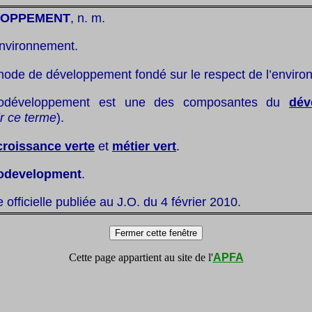
LOPPEMENT
, n. m.
nvironnement.
mode de développement fondé sur le respect de l’enviro
odéveloppement est une des composantes du
dév
ir ce terme
).
croissance verte
et
métier vert
.
odevelopment
.
te officielle publiée au J.O. du 4 février 2010.
Cette page appartient au site de l'
APFA