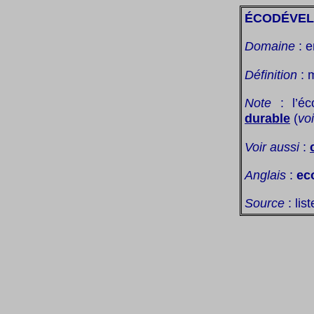
ÉCODÉVE
Domaine
: e
Définition
: 
Note
: l’éc
durable
(
vo
Voir aussi
:
Anglais
:
ec
Source
: lis